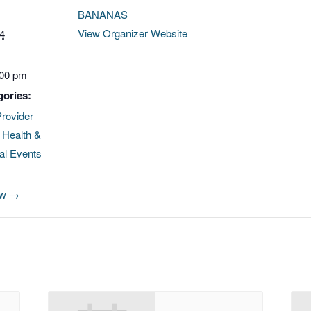
BANANAS
View Organizer Website
24
:00 pm
gories:
Provider
,
Health &
ual Events
ow →