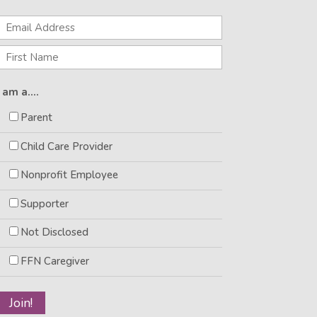
I am a....
Parent
Child Care Provider
Nonprofit Employee
Supporter
Not Disclosed
FFN Caregiver